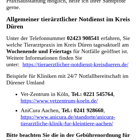
Praxisausstattung möglich, helfe ich Ihrer Samtpfote
gerne.
Allgemeiner tierärztlicher Notdienst im Kreis
Düren
Unter der Telefonnummer
02423 908541
erfahren, Sie
welche Tierarztpraxis im Kreis Düren tagesaktuell am
Wochenende und Feiertags
für Notfälle geöffnet ist.
Weitere Informationen finden Sie
unter:
https://tieraerztlicher-notdienst-kreisdueren.de/
Beispiele für Kliniken mit 24/7 Notfallbereitschaft im
Dürener Umland
Vet-Zentrum in Köln,
Tel.: 0221 545764
,
https://www.vetzentrum-koeln.de/
AniCura Aachen,
Tel.: 0241 928660
,
https://www.anicura.de/standorte/anicura-
tierarztliche-klinik-fur-kleintiere-aachen/
Bitte beachten Sie die in der Gebührenordnung für